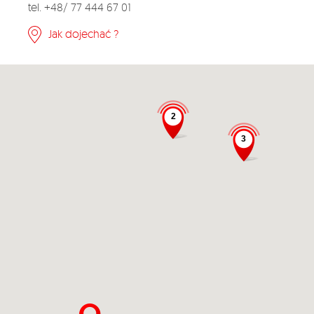
tel. +48/ 77 444 67 01
Jak dojechać ?
2
3