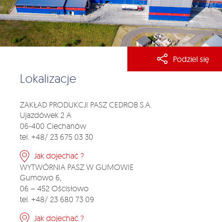
Podziel się
Lokalizacje
ZAKŁAD PRODUKCJI PASZ CEDROB S.A.
Ujazdówek 2 A
06-400 Ciechanów
tel. +48/ 23 675 03 30
Jak dojechać ?
WYTWÓRNIA PASZ W GUMOWIE
Gumowo 6,
06 – 452 Ościsłowo
tel. +48/ 23 680 73 09
Jak dojechać ?